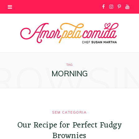
F
I
P
Y
a
n
i
o
c
s
n
u
e
t
t
T
ROWSI
b
a
e
u
TAG
MORNING
o
g
r
b
o
r
e
e
k
a
s
SEM CATEGORIA
m
t
Our Recipe for Perfect Fudgy
Brownies