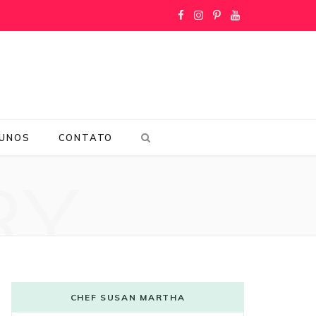
F
I
P
Y
a
n
i
o
c
s
n
u
e
t
t
T
LUNOS
CONTATO
b
a
e
u
RY
o
g
r
b
o
r
e
e
k
a
s
m
t
CHEF SUSAN MARTHA