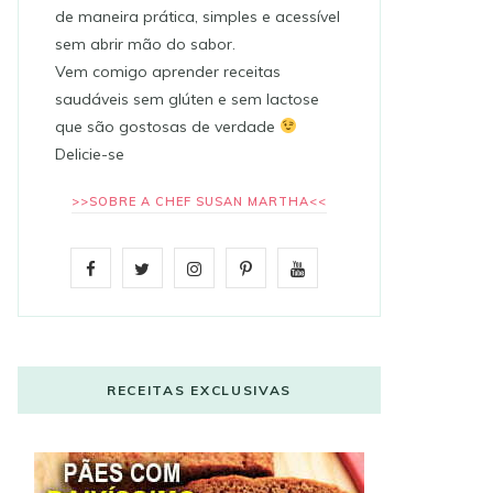
de maneira prática, simples e acessível
sem abrir mão do sabor.
Vem comigo aprender receitas
saudáveis sem glúten e sem lactose
que são gostosas de verdade
Delicie-se
>>SOBRE A CHEF SUSAN MARTHA<<
F
T
I
P
Y
a
w
n
i
o
c
i
s
n
u
e
t
t
t
T
RECEITAS EXCLUSIVAS
b
t
a
e
u
o
e
g
r
b